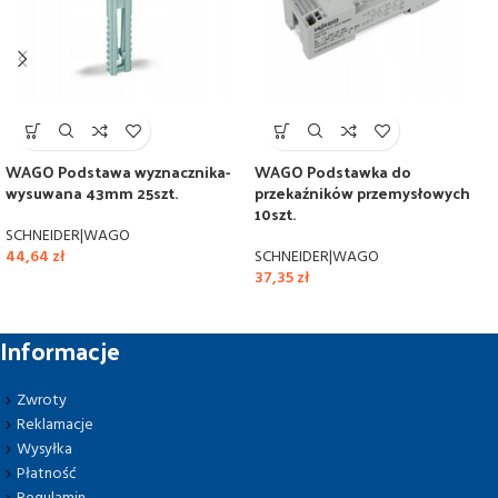
WAGO Podstawa wyznacznika-
WAGO Podstawka do
wysuwana 43mm 25szt.
przekaźników przemysłowych
10szt.
SCHNEIDER|WAGO
44,64
zł
SCHNEIDER|WAGO
37,35
zł
Informacje
Zwroty
Reklamacje
Wysyłka
Płatność