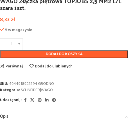
WAGO Złączka piętrowa TOPJOBS 2,5 MM2 L/L
szara 1szt.
8,33
zł
5 w magazynie
DODAJ DO KOSZYKA
Porównaj
Dodaj do ulubionych
SKU:
4044918925594 GRODNO
Kategoria:
SCHNEIDER|WAGO
Udostępnij:
Opis